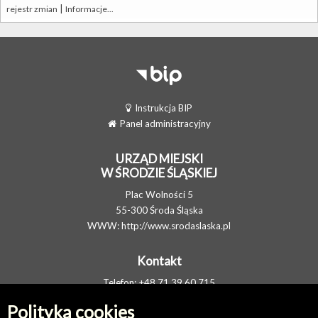
|
rejestr zmian
Informacje...
Instrukcja BIP
Panel administracyjny
URZĄD MIEJSKI
W ŚRODZIE ŚLĄSKIEJ
Plac Wolności 5
55-300 Środa Śląska
WWW:
http://www.srodaslaska.pl
Kontakt
Telefon: +48 71 39 60 715
FAX: +48 71 317 34 05
Polityka cookies
E-MAIL:
um@srodaslaska.pl