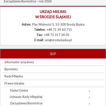
Zarządzenia Burmistrza - rok 2026
Burmistrz
URZĄD MIEJSKI
Rada Miejska
W ŚRODZIE ŚLĄSKIEJ
Prawo lokalne
Adres:
Plac Wolności 5, 55-300 Środa Śląska
Telefon:
+48 71 39 60 715
Sołectwa
Fax:
+48 71 317 34 05
Procedury urzędowe
E-mail:
um@srodaslaska.pl
Zamówienia publiczne
BIP
Wybory
Informator urzędowy
Sygnaliści
Burmistrz
Rada Miejska
Prawo lokalne
Statut Gminy
Uchwały Rady Miejskiej
Zarządzenia Burmistrza