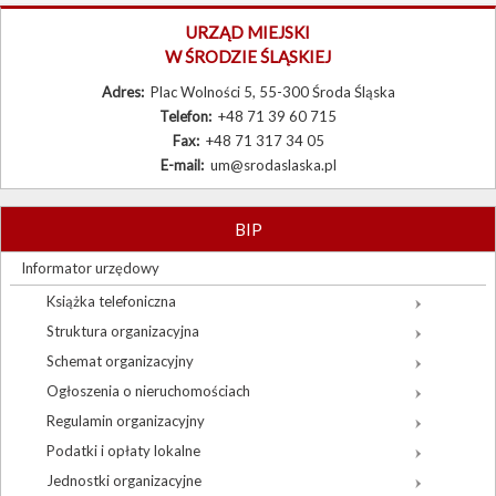
Burmistrz
URZĄD MIEJSKI
W ŚRODZIE ŚLĄSKIEJ
Rada Miejska
Adres:
Plac Wolności 5, 55-300 Środa Śląska
Prawo lokalne
Telefon:
+48 71 39 60 715
Fax:
+48 71 317 34 05
Sołectwa
E-mail:
um@srodaslaska.pl
Procedury urzędowe
Zamówienia publiczne
BIP
Wybory
Informator urzędowy
Książka telefoniczna
Sygnaliści
Struktura organizacyjna
Schemat organizacyjny
Ogłoszenia o nieruchomościach
Regulamin organizacyjny
Podatki i opłaty lokalne
Jednostki organizacyjne