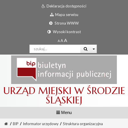
Deklaracja dostępności
Mapa serwisu
Strona WWW
Wysoki kontrast
URZĄD MIEJSKI W ŚRODZIE
ŚLĄSKIEJ
Menu
/
BIP
/
Informator urzędowy
/
Struktura organizacyjna
Informator urzędowy