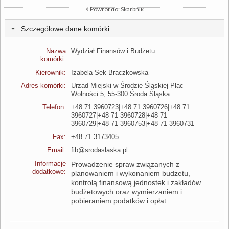
Powrót do: Skarbnik
Szczegółowe dane komórki
Nazwa
Wydział Finansów i Budżetu
komórki:
Kierownik:
Izabela Sęk-Braczkowska
Adres komórki:
Urząd Miejski w Środzie Śląskiej Plac
Wolności 5, 55-300 Środa Śląska
Telefon:
+48 71 3960723|+48 71 3960726|+48 71
3960727|+48 71 3960728|+48 71
3960729|+48 71 3960753|+48 71 3960731
Fax:
+48 71 3173405
Email:
fib@srodaslaska.pl
Informacje
Prowadzenie spraw związanych z
dodatkowe:
planowaniem i wykonaniem budżetu,
kontrolą finansową jednostek i zakładów
budżetowych oraz wymierzaniem i
pobieraniem podatków i opłat.