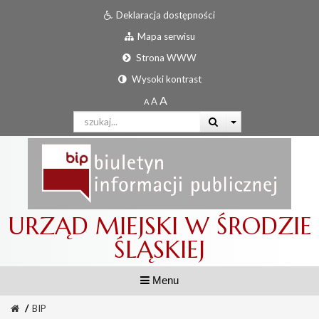
Deklaracja dostępności
Mapa serwisu
Strona WWW
Wysoki kontrast
URZĄD MIEJSKI W ŚRODZIE
ŚLĄSKIEJ
Menu
/
BIP
Informator urzędowy