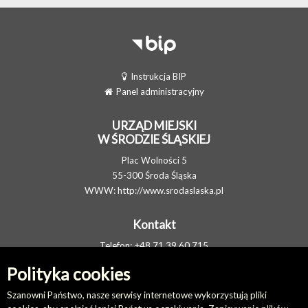
Instrukcja BIP
Panel administracyjny
URZĄD MIEJSKI
W ŚRODZIE ŚLĄSKIEJ
Plac Wolności 5
55-300 Środa Śląska
WWW:
http://www.srodaslaska.pl
Kontakt
Telefon: +48 71 39 60 715
FAX: +48 71 317 34 05
Polityka cookies
E-MAIL:
um@srodaslaska.pl
Elektroniczna Skrzynka Podawcza
Szanowni Państwo, nasze serwisy internetowe wykorzystują pliki