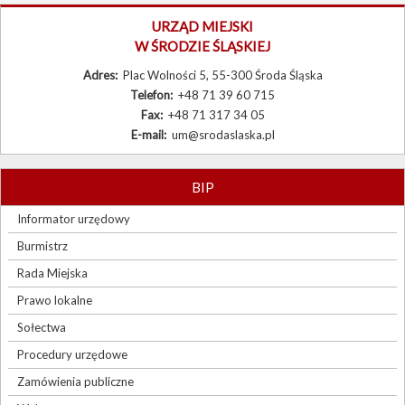
Burmistrz
URZĄD MIEJSKI
W ŚRODZIE ŚLĄSKIEJ
Rada Miejska
Adres:
Plac Wolności 5, 55-300 Środa Śląska
Prawo lokalne
Telefon:
+48 71 39 60 715
Fax:
+48 71 317 34 05
Sołectwa
E-mail:
um@srodaslaska.pl
Procedury urzędowe
Zamówienia publiczne
BIP
Wybory
Informator urzędowy
Burmistrz
Sygnaliści
Rada Miejska
Prawo lokalne
Sołectwa
Procedury urzędowe
Zamówienia publiczne