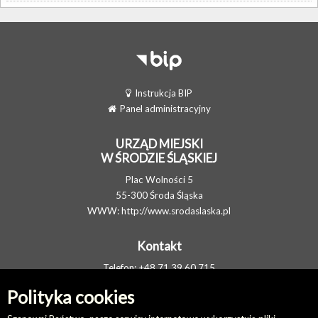
Instrukcja BIP
Panel administracyjny
URZĄD MIEJSKI
W ŚRODZIE ŚLĄSKIEJ
Plac Wolności 5
55-300 Środa Śląska
WWW:
http://www.srodaslaska.pl
Kontakt
Telefon: +48 71 39 60 715
FAX: +48 71 317 34 05
Polityka cookies
E-MAIL:
um@srodaslaska.pl
Elektroniczna Skrzynka Podawcza