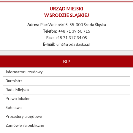
Burmistrz
URZĄD MIEJSKI
W ŚRODZIE ŚLĄSKIEJ
Rada Miejska
Adres:
Plac Wolności 5, 55-300 Środa Śląska
Prawo lokalne
Telefon:
+48 71 39 60 715
Fax:
+48 71 317 34 05
Sołectwa
E-mail:
um@srodaslaska.pl
Procedury urzędowe
Zamówienia publiczne
BIP
Wybory
Informator urzędowy
Burmistrz
Sygnaliści
Rada Miejska
Prawo lokalne
Sołectwa
Procedury urzędowe
Zamówienia publiczne