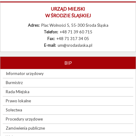
Burmistrz
URZĄD MIEJSKI
W ŚRODZIE ŚLĄSKIEJ
Rada Miejska
Adres:
Plac Wolności 5, 55-300 Środa Śląska
Prawo lokalne
Telefon:
+48 71 39 60 715
Fax:
+48 71 317 34 05
Sołectwa
E-mail:
um@srodaslaska.pl
Procedury urzędowe
Zamówienia publiczne
BIP
Wybory
Informator urzędowy
Burmistrz
Sygnaliści
Rada Miejska
Prawo lokalne
Sołectwa
Procedury urzędowe
Zamówienia publiczne