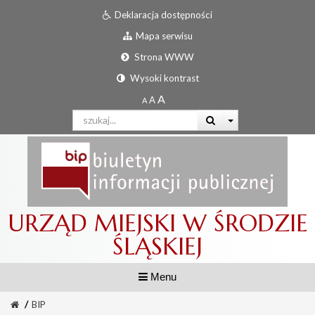
Deklaracja dostępności
Mapa serwisu
Strona WWW
Wysoki kontrast
URZĄD MIEJSKI W ŚRODZIE
ŚLĄSKIEJ
Menu
/
BIP
Informator urzędowy