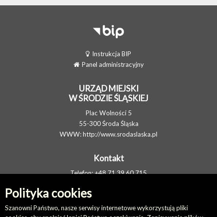
Instrukcja BIP
Panel administracyjny
URZĄD MIEJSKI
W ŚRODZIE ŚLĄSKIEJ
Plac Wolności 5
55-300 Środa Śląska
WWW:
http://www.srodaslaska.pl
Kontakt
Telefon: +48 71 39 60 715
FAX: +48 71 317 34 05
Polityka cookies
E-MAIL:
um@srodaslaska.pl
Elektroniczna Skrzynka Podawcza
Szanowni Państwo, nasze serwisy internetowe wykorzystują pliki