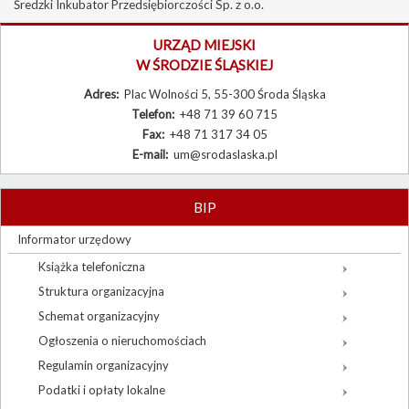
Średzki Inkubator Przedsiębiorczości Sp. z o.o.
Burmistrz
URZĄD MIEJSKI
Rada Miejska
W ŚRODZIE ŚLĄSKIEJ
Prawo lokalne
Adres:
Plac Wolności 5, 55-300 Środa Śląska
Telefon:
+48 71 39 60 715
Sołectwa
Fax:
+48 71 317 34 05
Procedury urzędowe
E-mail:
um@srodaslaska.pl
Zamówienia publiczne
BIP
Wybory
Informator urzędowy
Sygnaliści
Książka telefoniczna
Struktura organizacyjna
Schemat organizacyjny
Ogłoszenia o nieruchomościach
Regulamin organizacyjny
Podatki i opłaty lokalne