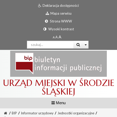
Deklaracja dostępności
Mapa serwisu
Strona WWW
Wysoki kontrast
URZĄD MIEJSKI W ŚRODZIE
ŚLĄSKIEJ
Menu
/
BIP
/
Informator urzędowy
/
Jednostki organizacyjne
/
Informator urzędowy