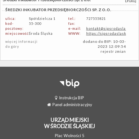
Drukuj
ŚREDZKI INKUBATOR PRZEDSIĘBIORCZOŚCI SP. Z O.O.
ulica:
Spółdzielcza 1
tel.:
727555821
kod-
55-300
fax:
pocztowy:
e-mail:
kontakt@sipsrodaslaska.pl
miejscowość:
Środa Śląska
WWW:
https://sipsrodaslaska.pl/ko
dodano do BIP: 10-03-
więcej informacji
2023 12:09:54
do góry
rejestr zmian
Instrukcja BIP
Panel administracyjny
URZĄD MIEJSKI
W ŚRODZIE ŚLĄSKIEJ
Plac Wolności 5