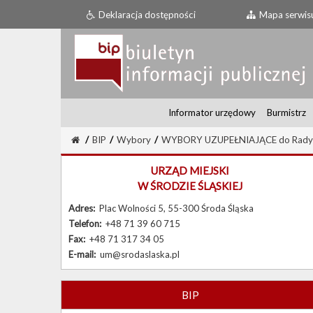
Deklaracja dostępności
Mapa serwis
Informator urzędowy
Burmistrz
/
BIP
/
Wybory
/
WYBORY UZUPEŁNIAJĄCE do Rady Miej
URZĄD MIEJSKI
W ŚRODZIE ŚLĄSKIEJ
Adres:
Plac Wolności 5, 55-300 Środa Śląska
Telefon:
+48 71 39 60 715
Fax:
+48 71 317 34 05
E-mail:
um@srodaslaska.pl
BIP