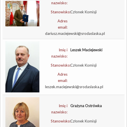
nazwisko:
Stanowisko:
Członek Komisji
Adres
email:
dariusz.maciejewski@srodaslaska.pl
Imię i
Leszek Maciejewski
nazwisko:
Stanowisko:
Członek Komisji
Adres
email:
leszek.maciejewski@srodaslaska.pl
Imię i
Grażyna Ostrówka
nazwisko:
Stanowisko:
Członek Komisji