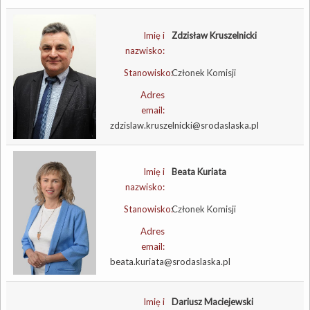
Imię i
Zdzisław Kruszelnicki
nazwisko:
Stanowisko:
Członek Komisji
Adres
email:
zdzislaw.kruszelnicki@srodaslaska.pl
Imię i
Beata Kuriata
nazwisko:
Stanowisko:
Członek Komisji
Adres
email:
beata.kuriata@srodaslaska.pl
Imię i
Dariusz Maciejewski