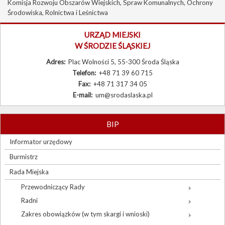
Komisja Rozwoju Obszarów Wiejskich, Spraw Komunalnych, Ochrony
Burmistrz
Środowiska, Rolnictwa i Leśnictwa
Rada Miejska
URZĄD MIEJSKI
W ŚRODZIE ŚLĄSKIEJ
Prawo lokalne
Adres:
Plac Wolności 5, 55-300 Środa Śląska
Sołectwa
Telefon:
+48 71 39 60 715
Procedury urzędowe
Fax:
+48 71 317 34 05
E-mail:
um@srodaslaska.pl
Zamówienia publiczne
Wybory
BIP
Sygnaliści
Informator urzędowy
Burmistrz
Rada Miejska
Przewodniczący Rady
Radni
Zakres obowiązków (w tym skargi i wnioski)