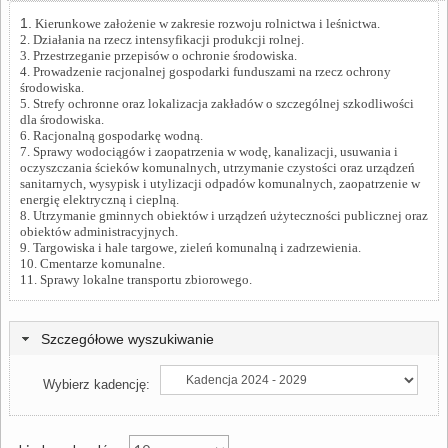
1.
Kierunkowe założenie w zakresie rozwoju rolnictwa i leśnictwa.
Leśnictwa
2. Działania na rzecz intensyfikacji produkcji rolnej.
3. Przestrzeganie przepisów o ochronie środowiska.
4. Prowadzenie racjonalnej gospodarki funduszami na rzecz ochrony
środowiska.
5. Strefy ochronne oraz lokalizacja zakładów o szczególnej szkodliwości
dla środowiska.
6. Racjonalną gospodarkę wodną.
7. Sprawy wodociągów i zaopatrzenia w wodę, kanalizacji, usuwania i
oczyszczania ścieków komunalnych, utrzymanie czystości oraz urządzeń
sanitarnych, wysypisk i utylizacji odpadów komunalnych, zaopatrzenie w
energię elektryczną i cieplną.
8. Utrzymanie gminnych obiektów i urządzeń użyteczności publicznej oraz
obiektów administracyjnych.
9. Targowiska i hale targowe, zieleń komunalną i zadrzewienia.
10. Cmentarze komunalne.
11. Sprawy lokalne transportu zbiorowego.
Szczegółowe wyszukiwanie
Wybierz kadencję: