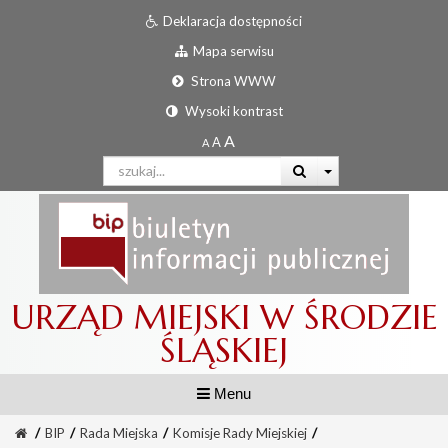
Deklaracja dostępności
Mapa serwisu
Strona WWW
Wysoki kontrast
URZĄD MIEJSKI W ŚRODZIE
ŚLĄSKIEJ
Menu
/
BIP
/
Rada Miejska
/
Komisje Rady Miejskiej
/
Informator urzędowy