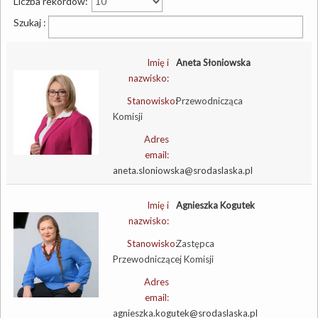
Liczba rekordów:
Szukaj :
Imię i
Aneta Słoniowska
nazwisko:
Stanowisko:
Przewodnicząca
Komisji
Adres
email:
aneta.sloniowska@srodaslaska.pl
Imię i
Agnieszka Kogutek
nazwisko:
Stanowisko:
Zastępca
Przewodniczącej Komisji
Adres
email:
agnieszka.kogutek@srodaslaska.pl