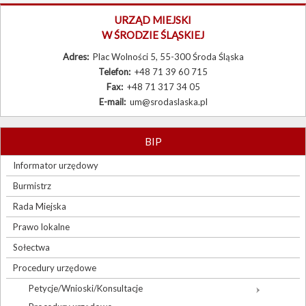
Burmistrz
URZĄD MIEJSKI
W ŚRODZIE ŚLĄSKIEJ
Rada Miejska
Adres:
Plac Wolności 5, 55-300 Środa Śląska
Prawo lokalne
Telefon:
+48 71 39 60 715
Fax:
+48 71 317 34 05
Sołectwa
E-mail:
um@srodaslaska.pl
Procedury urzędowe
Zamówienia publiczne
BIP
Wybory
Informator urzędowy
Burmistrz
Sygnaliści
Rada Miejska
Prawo lokalne
Sołectwa
Procedury urzędowe
Petycje/Wnioski/Konsultacje