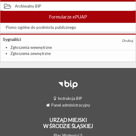
Archiwalny BIP
Formularze ePUAP
Pismo ogólne do podmiotu publicznego
Sygnaliści
Drukuj
Zgłoszenia wewnętrzne
Zgłoszenia zewnętrzne
Instrukcja BIP
Panel administracyjny
URZĄD MIEJSKI
W ŚRODZIE ŚLĄSKIEJ
Plac Wolności 5