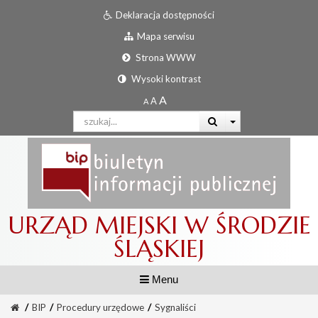
Deklaracja dostępności
Mapa serwisu
Strona WWW
Wysoki kontrast
URZĄD MIEJSKI W ŚRODZIE
ŚLĄSKIEJ
Menu
/
BIP
/
Procedury urzędowe
/
Sygnaliści
Informator urzędowy