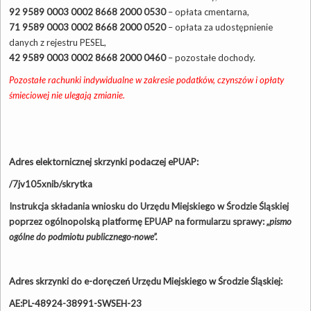
92 9589 0003 0002 8668 2000 0530
– opłata cmentarna,
71 9589 0003 0002 8668 2000 0520
– opłata za udostępnienie
danych z rejestru PESEL,
42 9589 0003 0002 8668 2000 0460
– pozostałe dochody.
Pozostałe rachunki indywidualne w zakresie podatków, czynszów i opłaty
śmieciowej nie ulegają zmianie.
Adres elektornicznej skrzynki podaczej ePUAP:
/7jv105xnib/skrytka
Instrukcja składania wniosku
do Urzędu Miejskiego w Środzie Śląskiej
poprzez
ogólnopolską platformę EPUAP
na formularzu
sprawy:
„pismo
ogólne do podmiotu publicznego-nowe”.
Adres skrzynki do e-doręczeń Urzędu Miejskiego w Środzie Śląskiej:
AE:PL-48924-38991-SWSEH-23