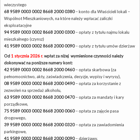
wieczystego
68 9589 0003 0002 8668 2000 0380
– konto dla Właścicieli lokali –
Wspólnot Mieszkaniowych, na które należy wpłacać zaliczki
eksploatacyjne
94 9589 0003 0002 8668 2000 0300
– opłaty z tytułu najmu lokalu
mieszkalnego (czynsz)
41 9589 0003 0002 8668 2000 0090
– opłaty z tytułu umów dzierżaw
Od
1 stycznia 2026 r.
wpłat za niżej wymienione czynności należy
dokonywać na poniższe numery kont:
42 9589 0003 0002 8668 2000 0460
– opłata skarbowa (za
pełnomocnictwo, akty, zaświadczenia, decyzje, wypisy i wyrysy),
08 9589 0003 0002 8668 2000 0490
– opłata za korzystanie z
zezwoleń na sprzedaż alkoholu,
63 9589 0003 0002 8668 2000 0470
– opłata za mandaty i kary
porządkowe,
75 9589 0003 0002 8668 2000 0060
– opłata za zajęcie pasa
drogowego,
39 9589 0003 0002 8668 2000 0320
– opłata za zawiadomienia
parkingowe,
41 9589 0003 0002 8668 2000 0090
– dzierżawy,