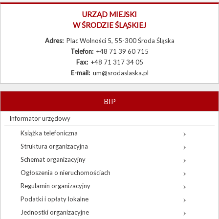
Burmistrz
URZĄD MIEJSKI
W ŚRODZIE ŚLĄSKIEJ
Rada Miejska
Adres:
Plac Wolności 5, 55-300 Środa Śląska
Prawo lokalne
Telefon:
+48 71 39 60 715
Fax:
+48 71 317 34 05
Sołectwa
E-mail:
um@srodaslaska.pl
Procedury urzędowe
Zamówienia publiczne
BIP
Wybory
Informator urzędowy
Książka telefoniczna
Sygnaliści
Struktura organizacyjna
Schemat organizacyjny
Ogłoszenia o nieruchomościach
Regulamin organizacyjny
Podatki i opłaty lokalne
Jednostki organizacyjne