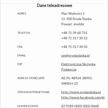
Dane teleadresowe
Plac Wolności 5
ADRES
55-300 Środa Śląska
Powiat: średzki
+48 71 39 60 715
TELEFON
+48 71 317 30 52
+48 71 317 34 05
FAX
um@srodaslaska.pl
EMAIL
Elektroniczna Skrzynka
ESP
Podawcza
AE:PL-48924-38991-
ADRES E-DORĘCZEŃ
SWSEH-23
http://www.srodaslaska.pl
STRONA INTERNETOWA
http://www.facebook.com/gmi
42 9589 0003 0002 8668
NUMER KONTA