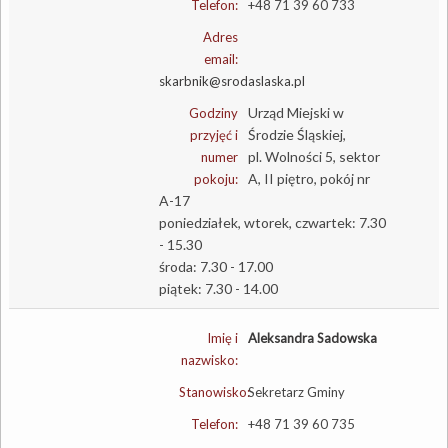
Telefon:
+48 71 39 60 733
Adres
email:
skarbnik@srodaslaska.pl
Urząd Miejski w
Godziny
Środzie Śląskiej,
przyjęć i
pl. Wolności 5, sektor
numer
A, II piętro, pokój nr
pokoju:
A-17
poniedziałek, wtorek, czwartek: 7.30
- 15.30
środa: 7.30 - 17.00
piątek: 7.30 - 14.00
Imię i
Aleksandra Sadowska
nazwisko:
Stanowisko:
Sekretarz Gminy
Telefon:
+48 71 39 60 735