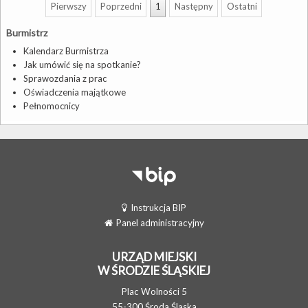
Pierwszy
Poprzedni
1
Następny
Ostatni
Burmistrz
Kalendarz Burmistrza
Jak umówić się na spotkanie?
Sprawozdania z prac
Oświadczenia majątkowe
Pełnomocnicy
Instrukcja BIP
Panel administracyjny
URZĄD MIEJSKI
W ŚRODZIE ŚLĄSKIEJ
Plac Wolności 5
55-300 Środa Śląska