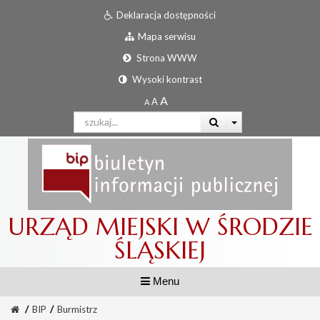
Deklaracja dostępności
Mapa serwisu
Strona WWW
Wysoki kontrast
URZĄD MIEJSKI W ŚRODZIE
ŚLĄSKIEJ
Menu
/
BIP
/
Burmistrz
Informator urzędowy