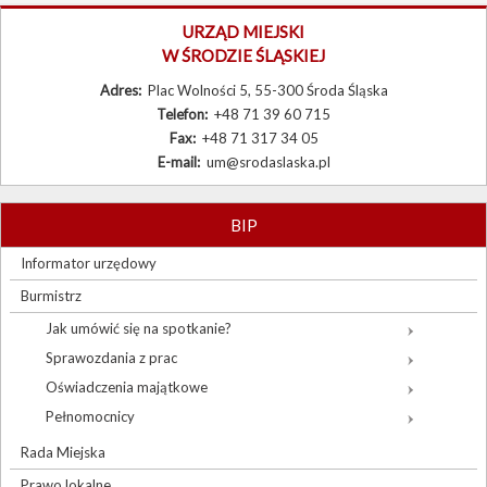
Burmistrz
URZĄD MIEJSKI
W ŚRODZIE ŚLĄSKIEJ
Rada Miejska
Adres:
Plac Wolności 5, 55-300 Środa Śląska
Prawo lokalne
Telefon:
+48 71 39 60 715
Fax:
+48 71 317 34 05
Sołectwa
E-mail:
um@srodaslaska.pl
Procedury urzędowe
Zamówienia publiczne
BIP
Wybory
Informator urzędowy
Burmistrz
Sygnaliści
Jak umówić się na spotkanie?
Sprawozdania z prac
Oświadczenia majątkowe
Pełnomocnicy
Rada Miejska
Prawo lokalne