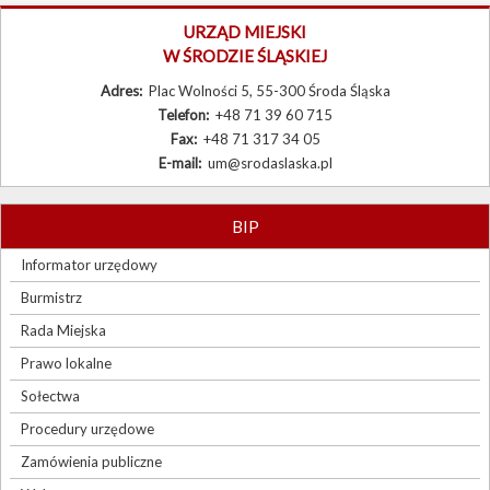
Burmistrz
URZĄD MIEJSKI
W ŚRODZIE ŚLĄSKIEJ
Rada Miejska
Adres:
Plac Wolności 5, 55-300 Środa Śląska
Prawo lokalne
Telefon:
+48 71 39 60 715
Fax:
+48 71 317 34 05
Sołectwa
E-mail:
um@srodaslaska.pl
Procedury urzędowe
Zamówienia publiczne
BIP
Wybory
Informator urzędowy
Burmistrz
Sygnaliści
Rada Miejska
Prawo lokalne
Sołectwa
Procedury urzędowe
Zamówienia publiczne