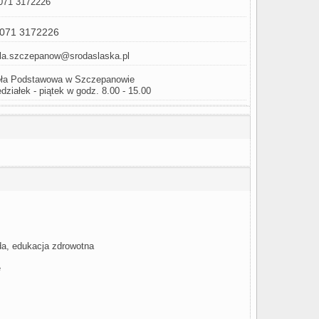
071 3172226
 071 3172226
la.szczepanow@srodaslaska.pl
ła Podstawowa w Szczepanowie
działek - piątek w godz. 8.00 - 15.00
oda, edukacja zdrowotna
e