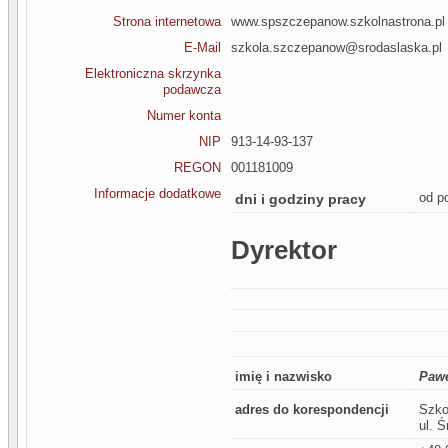
Strona internetowa
www.spszczepanow.szkolnastrona.pl
E-Mail
szkola.szczepanow@srodaslaska.pl
Elektroniczna skrzynka
podawcza
Numer konta
NIP
913-14-93-137
REGON
001181009
Informacje dodatkowe
od p
dni i godziny pracy
Dyrektor
imię i nazwisko
Pawe
adres do korespondencji
Szko
ul. 