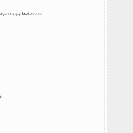
organizujący kształcenie
e
e
e