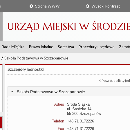
u
Strona WWW
Wysoki kontrast
URZĄD MIEJSKI W ŚRODZIE 
Rada Miejska
Prawo lokalne
Sołectwa
Procedury urzędowe
Zamów
/
Szkoła Podstawowa w Szczepanowie
Szczegóły jednostki
Powrót do listy je
Szkoła Podstawowa w Szczepanowie
Adres
Środa Śląska
ul. Średzka 14
55-300 Szczepanów
Telefon
+48 71 3172226
Fax
+48 71 3172226