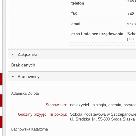
+48 
telefon
fax
+48
email
szko
czas i miejsce urzędowania
Szko
ponie
Załączniki
Brak danych
Pracownicy
Adamska Dorota
Stanowisko:
nauczyciel - biologia, chemia, przyr
Godziny przyjęć i nr pokoju:
Szkoła Podstawowa w Szczepanowi
ul. Średzka 14, 55-300 Środa Śląska
Bachowska Katarzyna